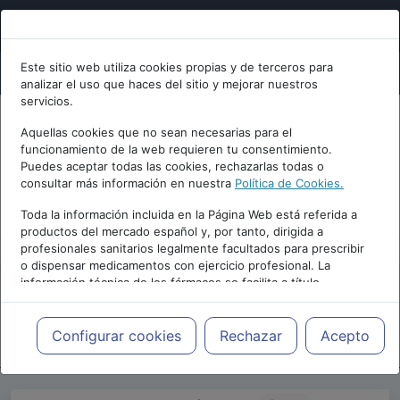
Este sitio web utiliza cookies propias y de terceros para
analizar el uso que haces del sitio y mejorar nuestros
servicios.
Aquellas cookies que no sean necesarias para el
funcionamiento de la web requieren tu consentimiento.
Puedes aceptar todas las cookies, rechazarlas todas o
consultar más información en nuestra
Política de Cookies.
PUBLICIDAD
Toda la información incluida en la Página Web está referida a
productos del mercado español y, por tanto, dirigida a
profesionales sanitarios legalmente facultados para prescribir
o dispensar medicamentos con ejercicio profesional. La
información técnica de los fármacos se facilita a título
meramente informativo, siendo responsabilidad de los
profesionales facultados prescribir medicamentos y decidir, en
Repositorio de Artículos
|
Blogs
|
cada caso concreto, el tratamiento más adecuado a las
Configurar cookies
Rechazar
Acepto
INTERPSIQUIS
|
necesidades del paciente.