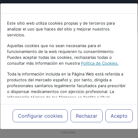
Este sitio web utiliza cookies propias y de terceros para
analizar el uso que haces del sitio y mejorar nuestros
servicios.
Aquellas cookies que no sean necesarias para el
funcionamiento de la web requieren tu consentimiento.
Puedes aceptar todas las cookies, rechazarlas todas o
consultar más información en nuestra
Política de Cookies.
Toda la información incluida en la Página Web está referida a
productos del mercado español y, por tanto, dirigida a
profesionales sanitarios legalmente facultados para prescribir
o dispensar medicamentos con ejercicio profesional. La
información técnica de los fármacos se facilita a título
meramente informativo, siendo responsabilidad de los
profesionales facultados prescribir medicamentos y decidir, en
cada caso concreto, el tratamiento más adecuado a las
Configurar cookies
Rechazar
Acepto
necesidades del paciente.
PUBLICIDAD