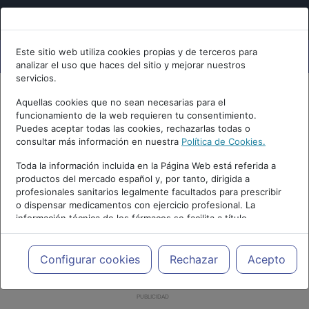
Este sitio web utiliza cookies propias y de terceros para
analizar el uso que haces del sitio y mejorar nuestros
servicios.
Aquellas cookies que no sean necesarias para el
funcionamiento de la web requieren tu consentimiento.
Puedes aceptar todas las cookies, rechazarlas todas o
consultar más información en nuestra
Política de Cookies.
Toda la información incluida en la Página Web está referida a
productos del mercado español y, por tanto, dirigida a
profesionales sanitarios legalmente facultados para prescribir
o dispensar medicamentos con ejercicio profesional. La
información técnica de los fármacos se facilita a título
meramente informativo, siendo responsabilidad de los
profesionales facultados prescribir medicamentos y decidir, en
cada caso concreto, el tratamiento más adecuado a las
Configurar cookies
Rechazar
Acepto
necesidades del paciente.
PUBLICIDAD