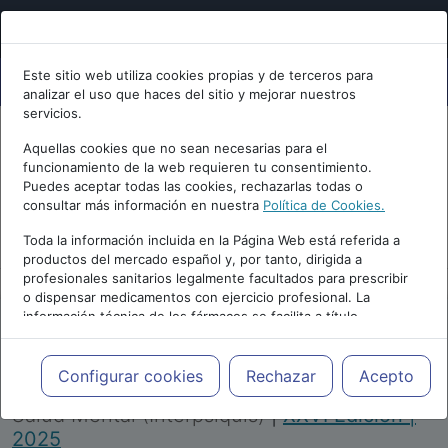
Este sitio web utiliza cookies propias y de terceros para
analizar el uso que haces del sitio y mejorar nuestros
servicios.
Aquellas cookies que no sean necesarias para el
funcionamiento de la web requieren tu consentimiento.
Puedes aceptar todas las cookies, rechazarlas todas o
consultar más información en nuestra
Política de Cookies.
PUBLICIDAD
Toda la información incluida en la Página Web está referida a
productos del mercado español y, por tanto, dirigida a
profesionales sanitarios legalmente facultados para prescribir
o dispensar medicamentos con ejercicio profesional. La
información técnica de los fármacos se facilita a título
meramente informativo, siendo responsabilidad de los
profesionales facultados prescribir medicamentos y decidir, en
Repositorio de Artículos
|
Congreso Virtual
cada caso concreto, el tratamiento más adecuado a las
Configurar cookies
Rechazar
Acepto
Internacional de Psiquiatría, Psicología y
necesidades del paciente.
Salud Mental (Interpsiquis)
|
XXVI Edición |
2025