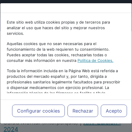
Este sitio web utiliza cookies propias y de terceros para
analizar el uso que haces del sitio y mejorar nuestros
servicios.
Aquellas cookies que no sean necesarias para el
funcionamiento de la web requieren tu consentimiento.
Puedes aceptar todas las cookies, rechazarlas todas o
consultar más información en nuestra
Política de Cookies.
PUBLICIDAD
Toda la información incluida en la Página Web está referida a
productos del mercado español y, por tanto, dirigida a
profesionales sanitarios legalmente facultados para prescribir
o dispensar medicamentos con ejercicio profesional. La
información técnica de los fármacos se facilita a título
meramente informativo, siendo responsabilidad de los
profesionales facultados prescribir medicamentos y decidir, en
Repositorio de Artículos
|
Congreso Virtual
cada caso concreto, el tratamiento más adecuado a las
Configurar cookies
Rechazar
Acepto
Internacional de Psiquiatría, Psicología y
necesidades del paciente.
Salud Mental (Interpsiquis)
|
XXV Edición |
2024