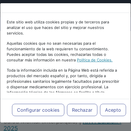
Este sitio web utiliza cookies propias y de terceros para
analizar el uso que haces del sitio y mejorar nuestros
servicios.
Aquellas cookies que no sean necesarias para el
funcionamiento de la web requieren tu consentimiento.
Puedes aceptar todas las cookies, rechazarlas todas o
consultar más información en nuestra
Política de Cookies.
PUBLICIDAD
Toda la información incluida en la Página Web está referida a
productos del mercado español y, por tanto, dirigida a
profesionales sanitarios legalmente facultados para prescribir
o dispensar medicamentos con ejercicio profesional. La
información técnica de los fármacos se facilita a título
meramente informativo, siendo responsabilidad de los
profesionales facultados prescribir medicamentos y decidir, en
Repositorio de Artículos
|
Congreso Virtual
cada caso concreto, el tratamiento más adecuado a las
Configurar cookies
Rechazar
Acepto
Internacional de Psiquiatría, Psicología y
necesidades del paciente.
Salud Mental (Interpsiquis)
|
XXVI Edición |
2025