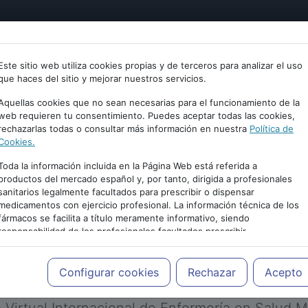
tría
Psicología
Neurociencia
Bienestar
Congreso
Este sitio web utiliza cookies propias y de terceros para analizar el uso
que haces del sitio y mejorar nuestros servicios.
Aquellas cookies que no sean necesarias para el funcionamiento de la
web requieren tu consentimiento. Puedes aceptar todas las cookies,
rechazarlas todas o consultar más información en nuestra
Política de
Cookies.
Toda la información incluida en la Página Web está referida a
productos del mercado español y, por tanto, dirigida a profesionales
sanitarios legalmente facultados para prescribir o dispensar
medicamentos con ejercicio profesional. La información técnica de los
PUBLICIDAD
fármacos se facilita a título meramente informativo, siendo
responsabilidad de los profesionales facultados prescribir
medicamentos y decidir, en cada caso concreto, el tratamiento más
adecuado a las necesidades del paciente.
Configurar cookies
Rechazar
Acepto