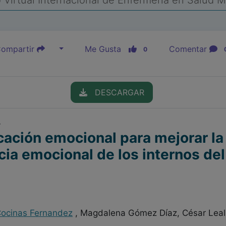
Virtual Internacional de Enfermería en Salud 
ompartir
Me Gusta
Comentar
0
DESCARGAR
r
cación emocional para mejorar la 
ncia emocional de los internos de
ocinas Fernandez
, Magdalena Gómez Díaz, César Leal