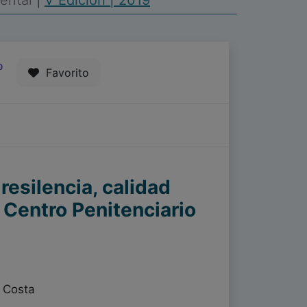
Mental
|
V Edición | 2019
0
Favorito
resilencia, calidad
l Centro Penitenciario
 Costa