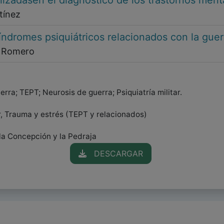
ilizadasen el diagnóstico de los trastornos ment
tínez
síndromes psiquiátricos relacionados con la guer
z Romero
rra; TEPT; Neurosis de guerra; Psiquiatría militar.
r, Trauma y estrés (TEPT y relacionados)
 la Concepción y la Pedraja
DESCARGAR