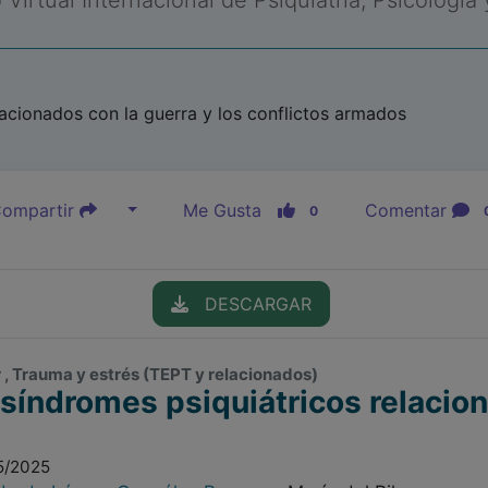
Virtual Internacional de Psiquiatría, Psicología
acionados con la guerra y los conflictos armados
ompartir
Me Gusta
Comentar
0
DESCARGAR
 , Trauma y estrés (TEPT y relacionados)
s síndromes psiquiátricos relacio
5/2025