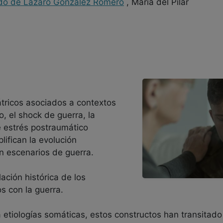
do de Lázaro González Romero
, María del Pilar
átricos asociados a contextos
, el shock de guerra, la
e estrés postraumático
lifican la evolución
en escenarios de guerra.
ación histórica de los
s con la guerra.
 a etiologías somáticas, estos constructos han transitad