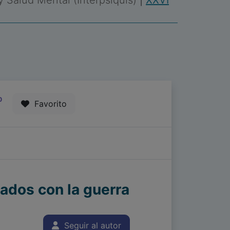
 y Salud Mental (Interpsiquis)
|
XXVI
0
Favorito
nados con la guerra
Seguir al autor