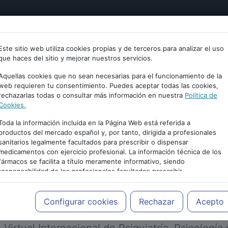
tría
Psicología
Neurociencia
Bienestar
Congreso
Este sitio web utiliza cookies propias y de terceros para analizar el uso
que haces del sitio y mejorar nuestros servicios.
Aquellas cookies que no sean necesarias para el funcionamiento de la
web requieren tu consentimiento. Puedes aceptar todas las cookies,
rechazarlas todas o consultar más información en nuestra
Política de
Cookies.
Toda la información incluida en la Página Web está referida a
productos del mercado español y, por tanto, dirigida a profesionales
sanitarios legalmente facultados para prescribir o dispensar
medicamentos con ejercicio profesional. La información técnica de los
PUBLICIDAD
fármacos se facilita a título meramente informativo, siendo
responsabilidad de los profesionales facultados prescribir
medicamentos y decidir, en cada caso concreto, el tratamiento más
adecuado a las necesidades del paciente.
Configurar cookies
Rechazar
Acepto