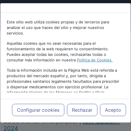
Este sitio web utiliza cookies propias y de terceros para
analizar el uso que haces del sitio y mejorar nuestros
servicios.
Aquellas cookies que no sean necesarias para el
funcionamiento de la web requieren tu consentimiento.
Puedes aceptar todas las cookies, rechazarlas todas o
consultar más información en nuestra
Política de Cookies.
PUBLICIDAD
Toda la información incluida en la Página Web está referida a
productos del mercado español y, por tanto, dirigida a
profesionales sanitarios legalmente facultados para prescribir
o dispensar medicamentos con ejercicio profesional. La
información técnica de los fármacos se facilita a título
meramente informativo, siendo responsabilidad de los
profesionales facultados prescribir medicamentos y decidir, en
Repositorio de Artículos
|
Congreso Virtual
cada caso concreto, el tratamiento más adecuado a las
Configurar cookies
Rechazar
Acepto
Internacional de Psiquiatría, Psicología y
necesidades del paciente.
Salud Mental (Interpsiquis)
|
XXV Edición |
2024