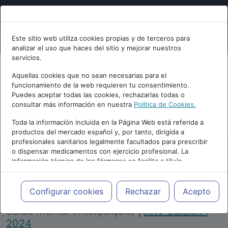
Este sitio web utiliza cookies propias y de terceros para
analizar el uso que haces del sitio y mejorar nuestros
servicios.
Aquellas cookies que no sean necesarias para el
funcionamiento de la web requieren tu consentimiento.
Puedes aceptar todas las cookies, rechazarlas todas o
consultar más información en nuestra
Política de Cookies.
PUBLICIDAD
Toda la información incluida en la Página Web está referida a
productos del mercado español y, por tanto, dirigida a
profesionales sanitarios legalmente facultados para prescribir
o dispensar medicamentos con ejercicio profesional. La
información técnica de los fármacos se facilita a título
meramente informativo, siendo responsabilidad de los
profesionales facultados prescribir medicamentos y decidir, en
Repositorio de Artículos
|
Congreso Virtual
cada caso concreto, el tratamiento más adecuado a las
Configurar cookies
Rechazar
Acepto
Internacional de Psiquiatría, Psicología y
necesidades del paciente.
Salud Mental (Interpsiquis)
|
XXV Edición |
2024