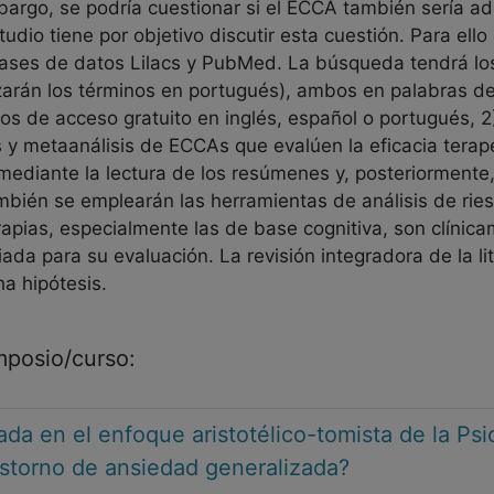
argo, se podría cuestionar si el ECCA también sería ade
tudio tiene por objetivo discutir esta cuestión. Para ello
s bases de datos Lilacs y PubMed. La búsqueda tendrá lo
lizarán los términos en portugués), ambos en palabras del
ulos de acceso gratuito en inglés, español o portugués, 2
 y metaanálisis de ECCAs que evalúen la eficacia terapé
n mediante la lectura de los resúmenes y, posteriormente
mbién se emplearán las herramientas de análisis de rie
rapias, especialmente las de base cognitiva, son clínic
da para su evaluación. La revisión integradora de la li
ha hipótesis.
imposio/curso:
da en el enfoque aristotélico-tomista de la Psi
rastorno de ansiedad generalizada?