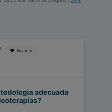
 y Salud Mental (Interpsiquis)
|
XXV
0
Favorito
etodologia adecuada
sicoterapias?