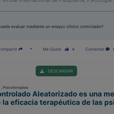
Virtual Internacional de Psiquiatría, Psicología
puede evaluar mediante un ensayo clínico controlado?
ompartir
Me Gusta
Comentar
0
DESCARGAR
 , Psicoterapias
Controlado Aleatorizado es una m
 la eficacia terapéutica de las p