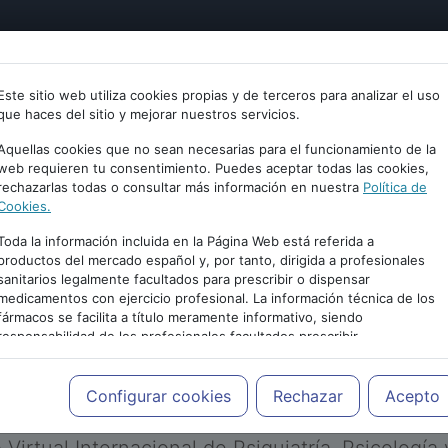
tría
Psicología
Neurociencia
Bienestar
Congreso
Este sitio web utiliza cookies propias y de terceros para analizar el uso
que haces del sitio y mejorar nuestros servicios.
Aquellas cookies que no sean necesarias para el funcionamiento de la
web requieren tu consentimiento. Puedes aceptar todas las cookies,
rechazarlas todas o consultar más información en nuestra
Política de
Cookies.
Toda la información incluida en la Página Web está referida a
productos del mercado español y, por tanto, dirigida a profesionales
sanitarios legalmente facultados para prescribir o dispensar
medicamentos con ejercicio profesional. La información técnica de los
PUBLICIDAD
fármacos se facilita a título meramente informativo, siendo
responsabilidad de los profesionales facultados prescribir
medicamentos y decidir, en cada caso concreto, el tratamiento más
adecuado a las necesidades del paciente.
Configurar cookies
Rechazar
Acepto