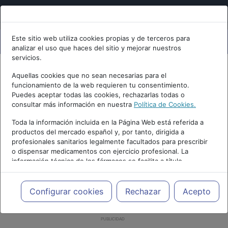
Este sitio web utiliza cookies propias y de terceros para
analizar el uso que haces del sitio y mejorar nuestros
servicios.
Aquellas cookies que no sean necesarias para el
funcionamiento de la web requieren tu consentimiento.
Puedes aceptar todas las cookies, rechazarlas todas o
consultar más información en nuestra
Política de Cookies.
Toda la información incluida en la Página Web está referida a
productos del mercado español y, por tanto, dirigida a
profesionales sanitarios legalmente facultados para prescribir
o dispensar medicamentos con ejercicio profesional. La
información técnica de los fármacos se facilita a título
meramente informativo, siendo responsabilidad de los
profesionales facultados prescribir medicamentos y decidir, en
cada caso concreto, el tratamiento más adecuado a las
Configurar cookies
Rechazar
Acepto
necesidades del paciente.
PUBLICIDAD