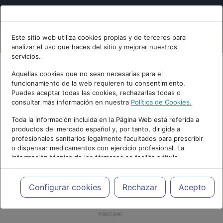
Este sitio web utiliza cookies propias y de terceros para
analizar el uso que haces del sitio y mejorar nuestros
servicios.
Aquellas cookies que no sean necesarias para el
funcionamiento de la web requieren tu consentimiento.
Puedes aceptar todas las cookies, rechazarlas todas o
consultar más información en nuestra
Política de Cookies.
Toda la información incluida en la Página Web está referida a
productos del mercado español y, por tanto, dirigida a
profesionales sanitarios legalmente facultados para prescribir
o dispensar medicamentos con ejercicio profesional. La
información técnica de los fármacos se facilita a título
meramente informativo, siendo responsabilidad de los
profesionales facultados prescribir medicamentos y decidir, en
cada caso concreto, el tratamiento más adecuado a las
Configurar cookies
Rechazar
Acepto
necesidades del paciente.
PUBLICIDAD