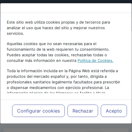
Este sitio web utiliza cookies propias y de terceros para
analizar el uso que haces del sitio y mejorar nuestros
servicios.
Aquellas cookies que no sean necesarias para el
funcionamiento de la web requieren tu consentimiento.
Puedes aceptar todas las cookies, rechazarlas todas o
consultar más información en nuestra
Política de Cookies.
PUBLICIDAD
Toda la información incluida en la Página Web está referida a
productos del mercado español y, por tanto, dirigida a
profesionales sanitarios legalmente facultados para prescribir
o dispensar medicamentos con ejercicio profesional. La
información técnica de los fármacos se facilita a título
meramente informativo, siendo responsabilidad de los
profesionales facultados prescribir medicamentos y decidir, en
Repositorio de Artículos
|
Psicologia.com
|
cada caso concreto, el tratamiento más adecuado a las
Configurar cookies
Rechazar
Acepto
25 Edición | 2021
necesidades del paciente.