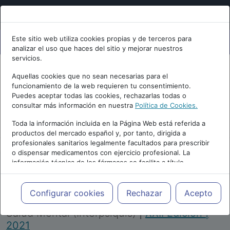
Este sitio web utiliza cookies propias y de terceros para
analizar el uso que haces del sitio y mejorar nuestros
servicios.
Aquellas cookies que no sean necesarias para el
funcionamiento de la web requieren tu consentimiento.
Puedes aceptar todas las cookies, rechazarlas todas o
consultar más información en nuestra
Política de Cookies.
PUBLICIDAD
Toda la información incluida en la Página Web está referida a
productos del mercado español y, por tanto, dirigida a
profesionales sanitarios legalmente facultados para prescribir
o dispensar medicamentos con ejercicio profesional. La
información técnica de los fármacos se facilita a título
meramente informativo, siendo responsabilidad de los
profesionales facultados prescribir medicamentos y decidir, en
Repositorio de Artículos
|
Congreso Virtual
cada caso concreto, el tratamiento más adecuado a las
Configurar cookies
Rechazar
Acepto
Internacional de Psiquiatría, Psicología y
necesidades del paciente.
Salud Mental (Interpsiquis)
|
XXII Edición |
2021