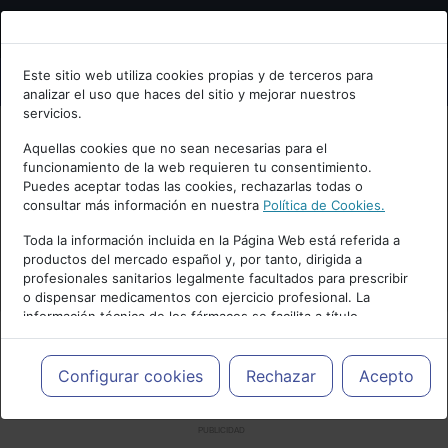
Bienvenid@ a psiquiatria.com
Este sitio web utiliza cookies propias y de terceros para
analizar el uso que haces del sitio y mejorar nuestros
Escribe tu Email
servicios.
Aquellas cookies que no sean necesarias para el
funcionamiento de la web requieren tu consentimiento.
Accede o regístrate con tu email.
Puedes aceptar todas las cookies, rechazarlas todas o
consultar más información en nuestra
Política de Cookies.
Toda la información incluida en la Página Web está referida a
productos del mercado español y, por tanto, dirigida a
Cancelar
profesionales sanitarios legalmente facultados para prescribir
o dispensar medicamentos con ejercicio profesional. La
información técnica de los fármacos se facilita a título
meramente informativo, siendo responsabilidad de los
profesionales facultados prescribir medicamentos y decidir, en
cada caso concreto, el tratamiento más adecuado a las
Configurar cookies
Rechazar
Acepto
necesidades del paciente.
PUBLICIDAD