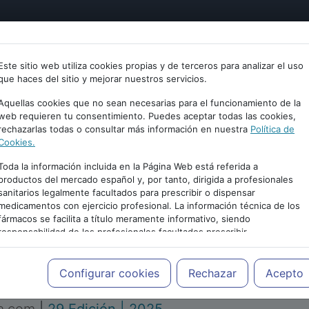
tría
Psicología
Neurociencia
Bienestar
Congreso
Este sitio web utiliza cookies propias y de terceros para analizar el uso
que haces del sitio y mejorar nuestros servicios.
Aquellas cookies que no sean necesarias para el funcionamiento de la
web requieren tu consentimiento. Puedes aceptar todas las cookies,
rechazarlas todas o consultar más información en nuestra
Política de
Cookies.
Toda la información incluida en la Página Web está referida a
productos del mercado español y, por tanto, dirigida a profesionales
sanitarios legalmente facultados para prescribir o dispensar
medicamentos con ejercicio profesional. La información técnica de los
PUBLICIDAD
fármacos se facilita a título meramente informativo, siendo
responsabilidad de los profesionales facultados prescribir
medicamentos y decidir, en cada caso concreto, el tratamiento más
adecuado a las necesidades del paciente.
Configurar cookies
Rechazar
Acepto