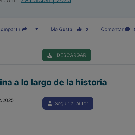
ia.com
|
29 Edición | 2025
ompartir
Me Gusta
Comentar
0
DESCARGAR
r
a a lo largo de la historia
2/2025
Seguir al autor