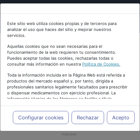
Este sitio web utiliza cookies propias y de terceros para
analizar el uso que haces del sitio y mejorar nuestros
servicios.
Aquellas cookies que no sean necesarias para el
funcionamiento de la web requieren tu consentimiento.
Puedes aceptar todas las cookies, rechazarlas todas o
consultar más información en nuestra
Política de Cookies.
Toda la información incluida en la Página Web está referida a
productos del mercado español y, por tanto, dirigida a
profesionales sanitarios legalmente facultados para prescribir
o dispensar medicamentos con ejercicio profesional. La
información técnica de los fármacos se facilita a título
meramente informativo, siendo responsabilidad de los
profesionales facultados prescribir medicamentos y decidir, en
cada caso concreto, el tratamiento más adecuado a las
Configurar cookies
Rechazar
Acepto
necesidades del paciente.
PUBLICIDAD