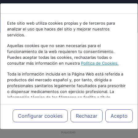
Este sitio web utiliza cookies propias y de terceros para
analizar el uso que haces del sitio y mejorar nuestros
servicios.
Aquellas cookies que no sean necesarias para el
funcionamiento de la web requieren tu consentimiento.
Puedes aceptar todas las cookies, rechazarlas todas o
consultar más información en nuestra
Política de Cookies.
Toda la información incluida en la Página Web está referida a
productos del mercado español y, por tanto, dirigida a
profesionales sanitarios legalmente facultados para prescribir
o dispensar medicamentos con ejercicio profesional. La
información técnica de los fármacos se facilita a título
meramente informativo, siendo responsabilidad de los
profesionales facultados prescribir medicamentos y decidir, en
cada caso concreto, el tratamiento más adecuado a las
Configurar cookies
Rechazar
Acepto
necesidades del paciente.
PUBLICIDAD