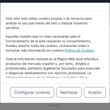
Este sitio web utiliza cookies propias y de terceros para
analizar el uso que haces del sitio y mejorar nuestros
servicios.
Aquellas cookies que no sean necesarias para el
funcionamiento de la web requieren tu consentimiento.
Puedes aceptar todas las cookies, rechazarlas todas o
consultar más información en nuestra
Política de Cookies.
Toda la información incluida en la Página Web está referida a
productos del mercado español y, por tanto, dirigida a
profesionales sanitarios legalmente facultados para prescribir
o dispensar medicamentos con ejercicio profesional. La
información técnica de los fármacos se facilita a título
meramente informativo, siendo responsabilidad de los
profesionales facultados prescribir medicamentos y decidir, en
cada caso concreto, el tratamiento más adecuado a las
Configurar cookies
Rechazar
Acepto
necesidades del paciente.
PUBLICIDAD