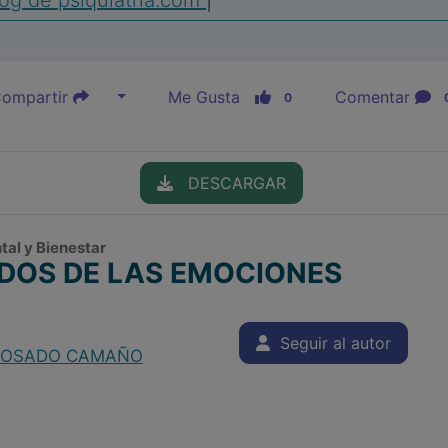
og de psiquiatria.com
|
ompartir
Me Gusta
Comentar
0
DESCARGAR
tal y Bienestar
ADOS DE LAS EMOCIONES
Seguir al autor
ROSADO CAMAÑO