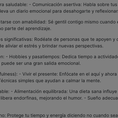
a saludable: - Comunicación asertiva: Habla sobre tus
Lleva un diario emocional para desahogarte y reflexionar
atarse con amabilidad: Sé gentil contigo mismo cuando e
o parte del aprendizaje.
es significativas: Rodéate de personas que te apoyen y
e aliviar el estrés y brindar nuevas perspectivas.
en: - Hobbies y pasatiempos: Dedica tiempo a actividades
d puede ser una gran salida emocional.
fulness): - Vivir el presente: Enfócate en el aquí y ahora
 Técnicas simples que ayudan a calmar la mente.
able: - Alimentación equilibrada: Una dieta sana influye
ica libera endorfinas, mejorando el humor. - Sueño adecu
r no: Protege tu tiempo y energía diciendo no cuando se