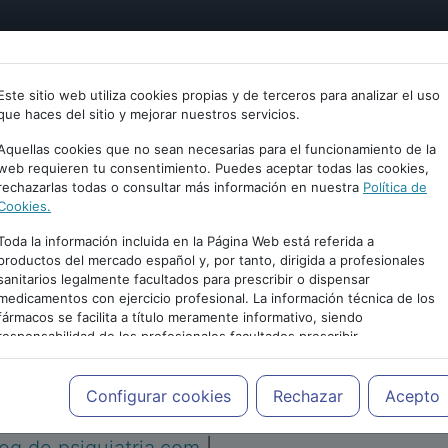
tría
Psicología
Neurociencia
Bienestar
Congreso
Este sitio web utiliza cookies propias y de terceros para analizar el uso
que haces del sitio y mejorar nuestros servicios.
Aquellas cookies que no sean necesarias para el funcionamiento de la
web requieren tu consentimiento. Puedes aceptar todas las cookies,
rechazarlas todas o consultar más información en nuestra
Política de
Cookies.
Toda la información incluida en la Página Web está referida a
productos del mercado español y, por tanto, dirigida a profesionales
sanitarios legalmente facultados para prescribir o dispensar
medicamentos con ejercicio profesional. La información técnica de los
PUBLICIDAD
fármacos se facilita a título meramente informativo, siendo
responsabilidad de los profesionales facultados prescribir
medicamentos y decidir, en cada caso concreto, el tratamiento más
adecuado a las necesidades del paciente.
Configurar cookies
Rechazar
Acepto