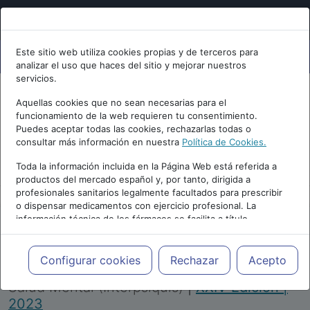
Este sitio web utiliza cookies propias y de terceros para
analizar el uso que haces del sitio y mejorar nuestros
servicios.
Aquellas cookies que no sean necesarias para el
funcionamiento de la web requieren tu consentimiento.
Puedes aceptar todas las cookies, rechazarlas todas o
consultar más información en nuestra
Política de Cookies.
PUBLICIDAD
Toda la información incluida en la Página Web está referida a
productos del mercado español y, por tanto, dirigida a
profesionales sanitarios legalmente facultados para prescribir
o dispensar medicamentos con ejercicio profesional. La
información técnica de los fármacos se facilita a título
meramente informativo, siendo responsabilidad de los
profesionales facultados prescribir medicamentos y decidir, en
Repositorio de Artículos
|
Congreso Virtual
cada caso concreto, el tratamiento más adecuado a las
Configurar cookies
Rechazar
Acepto
Internacional de Psiquiatría, Psicología y
necesidades del paciente.
Salud Mental (Interpsiquis)
|
XXIV Edición |
2023