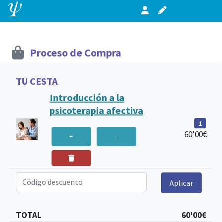
Proceso de Compra
TU CESTA
Introducción a la
psicoterapia afectiva
1
60'00€
+
-
Código descuento
Aplicar
TOTAL
60'00€