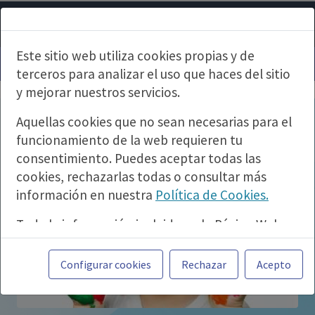
Este sitio web utiliza cookies propias y de
terceros para analizar el uso que haces del sitio
y mejorar nuestros servicios.
Aquellas cookies que no sean necesarias para el
funcionamiento de la web requieren tu
consentimiento. Puedes aceptar todas las
cookies, rechazarlas todas o consultar más
información en nuestra
Política de Cookies.
Toda la información incluida en la Página Web
está referida a productos del mercado español
y, por tanto, dirigida a profesionales sanitarios
Configurar cookies
Rechazar
Acepto
legalmente facultados para prescribir o
dispensar medicamentos con ejercicio