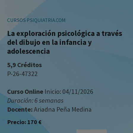
profesional. La información técnica de los
fármacos se facilita a título meramente
informativo, siendo responsabilidad de los
CURSOS PSIQUIATRIA.COM
profesionales facultados prescribir
medicamentos y decidir, en cada caso
La exploración psicológica a través
concreto, el tratamiento más adecuado a las
del dibujo en la infancia y
necesidades del paciente.
adolescencia
5,9 Créditos
P-26-47322
Curso Online
Inicio: 04/11/2026
Duración: 6 semanas
Docente:
Ariadna Peña Medina
Precio: 170 €