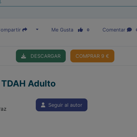
|
ompartir
Me Gusta
Comentar
0
DESCARGAR
COMPRAR 9 €
l TDAH Adulto
Seguir al autor
raz