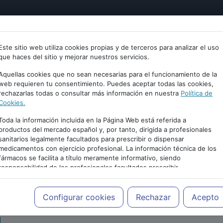
tría
Psicología
Neurociencia
Bienestar
Congreso
Este sitio web utiliza cookies propias y de terceros para analizar el uso
que haces del sitio y mejorar nuestros servicios.
Aquellas cookies que no sean necesarias para el funcionamiento de la
web requieren tu consentimiento. Puedes aceptar todas las cookies,
rechazarlas todas o consultar más información en nuestra
Política de
Cookies.
Toda la información incluida en la Página Web está referida a
productos del mercado español y, por tanto, dirigida a profesionales
sanitarios legalmente facultados para prescribir o dispensar
medicamentos con ejercicio profesional. La información técnica de los
PUBLICIDAD
fármacos se facilita a título meramente informativo, siendo
responsabilidad de los profesionales facultados prescribir
medicamentos y decidir, en cada caso concreto, el tratamiento más
adecuado a las necesidades del paciente.
Configurar cookies
Rechazar
Acepto