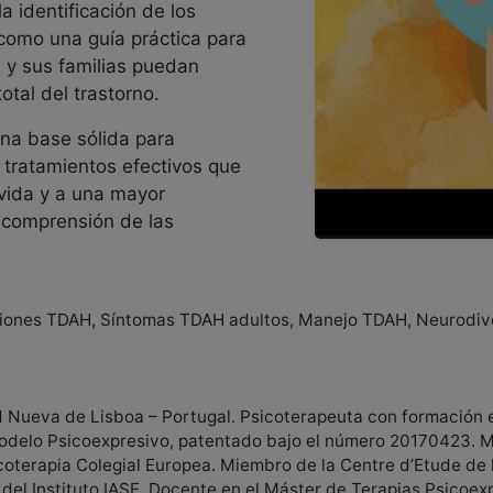
a identificación de los
como una guía práctica para
s y sus familias puedan
total del trastorno.
 una base sólida para
 tratamientos efectivos que
vida y a una mayor
 comprensión de las
iones TDAH, Síntomas TDAH adultos, Manejo TDAH, Neurodiv
ad Nueva de Lisboa – Portugal. Psicoterapeuta con formación 
odelo Psicoexpresivo, patentado bajo el número 20170423. M
oterapia Colegial Europea. Miembro de la Centre d’Etude de l’
 del Instituto IASE. Docente en el Máster de Terapias Psicoex