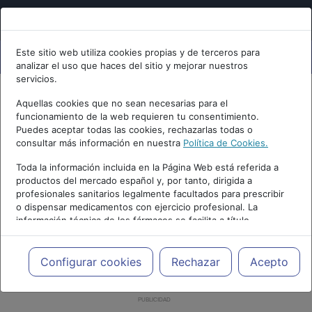
Este sitio web utiliza cookies propias y de terceros para
analizar el uso que haces del sitio y mejorar nuestros
servicios.
Aquellas cookies que no sean necesarias para el
funcionamiento de la web requieren tu consentimiento.
Puedes aceptar todas las cookies, rechazarlas todas o
consultar más información en nuestra
Política de Cookies.
Toda la información incluida en la Página Web está referida a
productos del mercado español y, por tanto, dirigida a
profesionales sanitarios legalmente facultados para prescribir
o dispensar medicamentos con ejercicio profesional. La
información técnica de los fármacos se facilita a título
meramente informativo, siendo responsabilidad de los
profesionales facultados prescribir medicamentos y decidir, en
cada caso concreto, el tratamiento más adecuado a las
Configurar cookies
Rechazar
Acepto
necesidades del paciente.
PUBLICIDAD