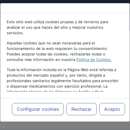
Este sitio web utiliza cookies propias y de terceros para
analizar el uso que haces del sitio y mejorar nuestros
servicios.
Aquellas cookies que no sean necesarias para el
funcionamiento de la web requieren tu consentimiento.
Puedes aceptar todas las cookies, rechazarlas todas o
consultar más información en nuestra
Política de Cookies.
PUBLICIDAD
Toda la información incluida en la Página Web está referida a
productos del mercado español y, por tanto, dirigida a
profesionales sanitarios legalmente facultados para prescribir
o dispensar medicamentos con ejercicio profesional. La
información técnica de los fármacos se facilita a título
meramente informativo, siendo responsabilidad de los
profesionales facultados prescribir medicamentos y decidir, en
Repositorio de Artículos
|
|
Edición |
cada caso concreto, el tratamiento más adecuado a las
Configurar cookies
Rechazar
Acepto
necesidades del paciente.