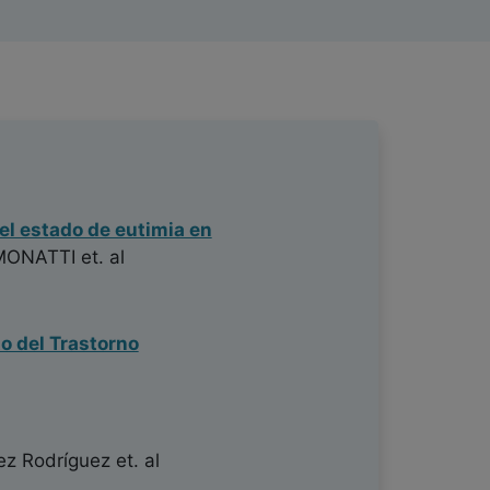
 el estado de eutimia en
MONATTI
et. al
to del Trastorno
ez Rodríguez
et. al