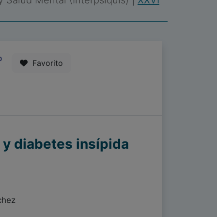
 y Salud Mental (Interpsiquis)
|
XXVI
0
Favorito
 y diabetes insípida
chez