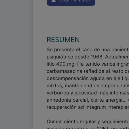
RESUMEN
Se presenta el caso de una pacient
psiquiátrico desde 1968. Actualme
litio 400 mg. Ha tenido varios ing
carbamazepina (añadida al resto de
descompensación aguda en eje I qu
mixtos, manteniendo siempre un niv
verborrea y jocosidad más intensas
anhedonia parcial, cierta anergia…
recuperación ad integrum interepis
Cumplimiento regular y seguimiento
insípida negrofrénica (DIN) en por