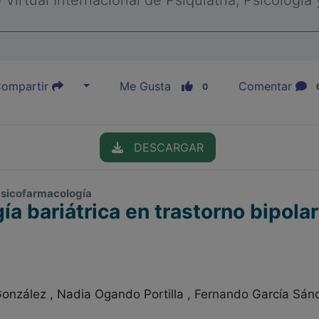
Virtual Internacional de Psiquiatría, Psicología
ompartir
Me Gusta
Comentar
0
DESCARGAR
, Psicofarmacología
ía bariátrica en trastorno bipolar
onzález , Nadia Ogando Portilla , Fernando García Sán