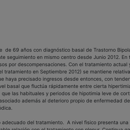
e de 69 años con diagnóstico basal de Trastorno Bipolar
nte seguimiento en mismo centro desde Junio 2012. En
resos por descompensaciones. Con el tratamiento actual
l tratamiento en Septiembre 2012) se mantiene relativa
e haya precisado ingresos desde entonces, con tendenc
el basal que fluctúa rápidamente entre cierta hipertim
 que las habituales y periodos de hipotimia leve de co
 asociado además al deterioro propio de enfermedad de 
ódica.
 adecuado del tratamiento. A nivel fisico presenta un
bable relación con el tratamiento con plenur. Continua 