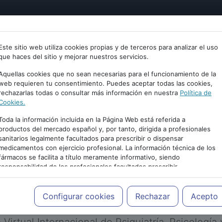
tría
Psicología
Neurociencia
Bienestar
Congreso
Este sitio web utiliza cookies propias y de terceros para analizar el uso
que haces del sitio y mejorar nuestros servicios.
Aquellas cookies que no sean necesarias para el funcionamiento de la
web requieren tu consentimiento. Puedes aceptar todas las cookies,
rechazarlas todas o consultar más información en nuestra
Política de
Cookies.
Toda la información incluida en la Página Web está referida a
productos del mercado español y, por tanto, dirigida a profesionales
sanitarios legalmente facultados para prescribir o dispensar
medicamentos con ejercicio profesional. La información técnica de los
PUBLICIDAD
fármacos se facilita a título meramente informativo, siendo
responsabilidad de los profesionales facultados prescribir
medicamentos y decidir, en cada caso concreto, el tratamiento más
adecuado a las necesidades del paciente.
Configurar cookies
Rechazar
Acepto