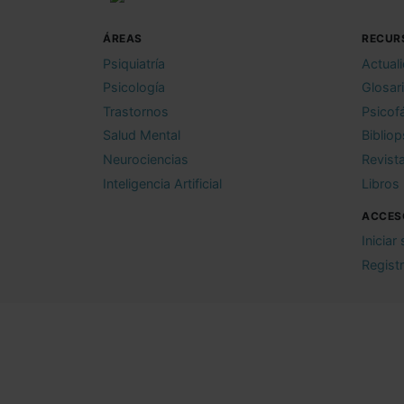
ÁREAS
RECUR
Psiquiatría
Actual
Psicología
Glosar
Trastornos
Psicof
Salud Mental
Bibliop
Neurociencias
Revist
Inteligencia Artificial
Libros
ACCES
Iniciar
Regist