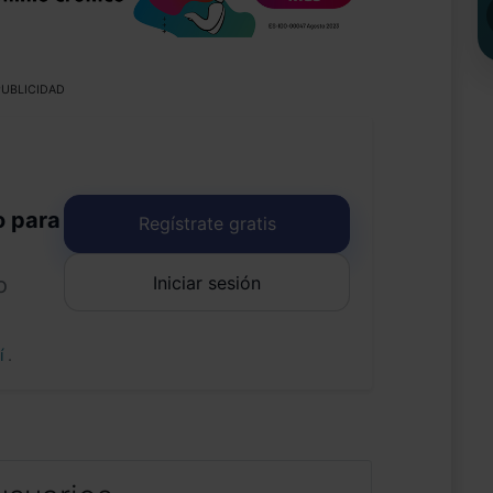
UBLICIDAD
o para
Regístrate gratis
Iniciar sesión
o
uí
.