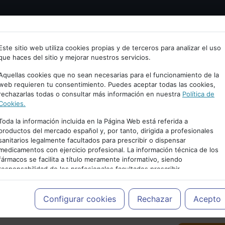
Bienvenid@ a psiquiatria.com
tría
Psicología
Neurociencia
Bienestar
Congreso
Este sitio web utiliza cookies propias y de terceros para analizar el uso
que haces del sitio y mejorar nuestros servicios.
scribe tu Email
Aquellas cookies que no sean necesarias para el funcionamiento de la
web requieren tu consentimiento. Puedes aceptar todas las cookies,
rechazarlas todas o consultar más información en nuestra
Política de
ccede o regístrate con tu email.
Cookies.
Toda la información incluida en la Página Web está referida a
productos del mercado español y, por tanto, dirigida a profesionales
sanitarios legalmente facultados para prescribir o dispensar
Cancelar
medicamentos con ejercicio profesional. La información técnica de los
PUBLICIDAD
fármacos se facilita a título meramente informativo, siendo
responsabilidad de los profesionales facultados prescribir
medicamentos y decidir, en cada caso concreto, el tratamiento más
adecuado a las necesidades del paciente.
Configurar cookies
Rechazar
Acepto