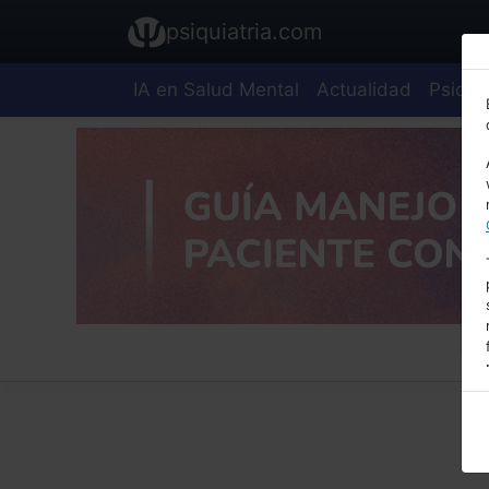
psiquiatria.com
IA en Salud Mental
Actualidad
Psiquia
E
A