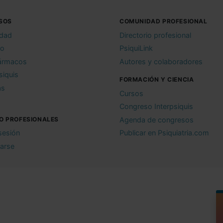
SOS
COMUNIDAD PROFESIONAL
idad
Directorio profesional
io
PsiquiLink
ármacos
Autores y colaboradores
siquis
FORMACIÓN Y CIENCIA
as
Cursos
Congreso Interpsiquis
O PROFESIONALES
Agenda de congresos
 sesión
Publicar en Psiquiatria.com
rarse