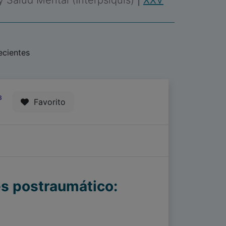
 y Salud Mental (Interpsiquis)
|
XXV
ecientes
3
Favorito
és postraumático: