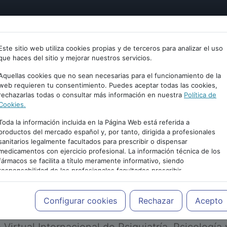
tría
Psicología
Neurociencia
Bienestar
Congreso
Este sitio web utiliza cookies propias y de terceros para analizar el uso
que haces del sitio y mejorar nuestros servicios.
Aquellas cookies que no sean necesarias para el funcionamiento de la
web requieren tu consentimiento. Puedes aceptar todas las cookies,
rechazarlas todas o consultar más información en nuestra
Política de
Cookies.
Toda la información incluida en la Página Web está referida a
productos del mercado español y, por tanto, dirigida a profesionales
sanitarios legalmente facultados para prescribir o dispensar
medicamentos con ejercicio profesional. La información técnica de los
PUBLICIDAD
fármacos se facilita a título meramente informativo, siendo
responsabilidad de los profesionales facultados prescribir
medicamentos y decidir, en cada caso concreto, el tratamiento más
adecuado a las necesidades del paciente.
Configurar cookies
Rechazar
Acepto