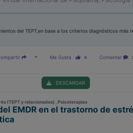
Virtual Internacional de Psiquiatría, Psicología
ientos del TEPT,en base a los criterios diagnósticos más r
ompartir
Me Gusta
Comentar
0
DESCARGAR
rés (TEPT y relacionados) , Psicoterapias
 del EMDR en el trastorno de estr
tica