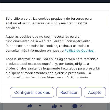
Este sitio web utiliza cookies propias y de terceros para
analizar el uso que haces del sitio y mejorar nuestros
servicios.
Aquellas cookies que no sean necesarias para el
funcionamiento de la web requieren tu consentimiento.
Puedes aceptar todas las cookies, rechazarlas todas o
consultar más información en nuestra
Política de Cookies.
PUBLICIDAD
Toda la información incluida en la Página Web está referida a
productos del mercado español y, por tanto, dirigida a
profesionales sanitarios legalmente facultados para prescribir
o dispensar medicamentos con ejercicio profesional. La
información técnica de los fármacos se facilita a título
meramente informativo, siendo responsabilidad de los
profesionales facultados prescribir medicamentos y decidir, en
Repositorio de Artículos
|
|
Edición |
cada caso concreto, el tratamiento más adecuado a las
Configurar cookies
Rechazar
Acepto
necesidades del paciente.
0
0