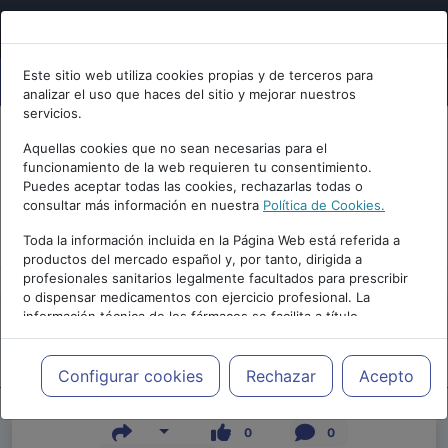
Este sitio web utiliza cookies propias y de terceros para
analizar el uso que haces del sitio y mejorar nuestros
servicios.
Aquellas cookies que no sean necesarias para el
funcionamiento de la web requieren tu consentimiento.
Puedes aceptar todas las cookies, rechazarlas todas o
consultar más información en nuestra
Política de Cookies.
PUBLICIDAD
Toda la información incluida en la Página Web está referida a
productos del mercado español y, por tanto, dirigida a
profesionales sanitarios legalmente facultados para prescribir
o dispensar medicamentos con ejercicio profesional. La
información técnica de los fármacos se facilita a título
meramente informativo, siendo responsabilidad de los
profesionales facultados prescribir medicamentos y decidir, en
Repositorio de Artículos
|
|
Edición |
cada caso concreto, el tratamiento más adecuado a las
Configurar cookies
Rechazar
Acepto
necesidades del paciente.
0
0