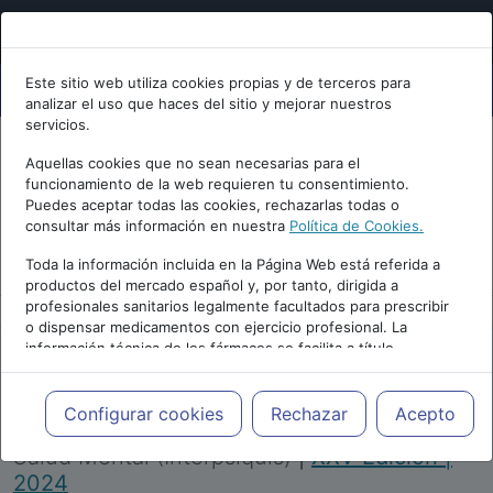
Este sitio web utiliza cookies propias y de terceros para
analizar el uso que haces del sitio y mejorar nuestros
servicios.
Aquellas cookies que no sean necesarias para el
funcionamiento de la web requieren tu consentimiento.
Puedes aceptar todas las cookies, rechazarlas todas o
consultar más información en nuestra
Política de Cookies.
PUBLICIDAD
Toda la información incluida en la Página Web está referida a
productos del mercado español y, por tanto, dirigida a
profesionales sanitarios legalmente facultados para prescribir
o dispensar medicamentos con ejercicio profesional. La
información técnica de los fármacos se facilita a título
meramente informativo, siendo responsabilidad de los
profesionales facultados prescribir medicamentos y decidir, en
Repositorio de Artículos
|
Congreso Virtual
cada caso concreto, el tratamiento más adecuado a las
Configurar cookies
Rechazar
Acepto
Internacional de Psiquiatría, Psicología y
necesidades del paciente.
Salud Mental (Interpsiquis)
|
XXV Edición |
2024