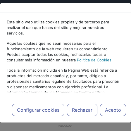
Este sitio web utiliza cookies propias y de terceros para
analizar el uso que haces del sitio y mejorar nuestros
servicios.
Aquellas cookies que no sean necesarias para el
funcionamiento de la web requieren tu consentimiento.
Puedes aceptar todas las cookies, rechazarlas todas o
consultar más información en nuestra
Política de Cookies.
Toda la información incluida en la Página Web está referida a
productos del mercado español y, por tanto, dirigida a
profesionales sanitarios legalmente facultados para prescribir
o dispensar medicamentos con ejercicio profesional. La
información técnica de los fármacos se facilita a título
meramente informativo, siendo responsabilidad de los
profesionales facultados prescribir medicamentos y decidir, en
cada caso concreto, el tratamiento más adecuado a las
Configurar cookies
Rechazar
Acepto
necesidades del paciente.
PUBLICIDAD