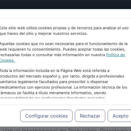
tría
Psicología
Neurociencia
Bienestar
Congreso
Este sitio web utiliza cookies propias y de terceros para analizar el uso
que haces del sitio y mejorar nuestros servicios.
Aquellas cookies que no sean necesarias para el funcionamiento de la
web requieren tu consentimiento. Puedes aceptar todas las cookies,
rechazarlas todas o consultar más información en nuestra
Política de
Cookies.
Toda la información incluida en la Página Web está referida a
productos del mercado español y, por tanto, dirigida a profesionales
sanitarios legalmente facultados para prescribir o dispensar
medicamentos con ejercicio profesional. La información técnica de los
PUBLICIDAD
fármacos se facilita a título meramente informativo, siendo
responsabilidad de los profesionales facultados prescribir
medicamentos y decidir, en cada caso concreto, el tratamiento más
adecuado a las necesidades del paciente.
Configurar cookies
Rechazar
Acepto