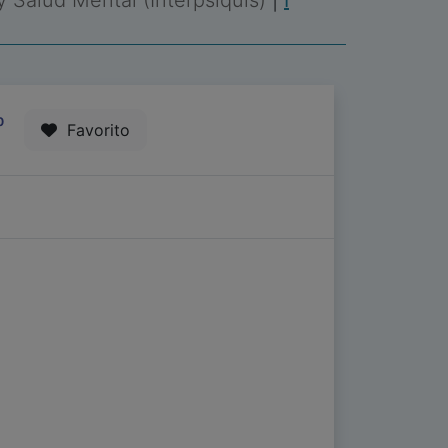
 y Salud Mental (Interpsiquis)
|
I
0
Favorito