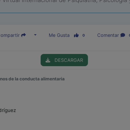
Virtual Internacional de Psiquiatría, Psicología
ompartir
Me Gusta
Comentar
0
DESCARGAR
ornos de la conducta alimentaria
dríguez