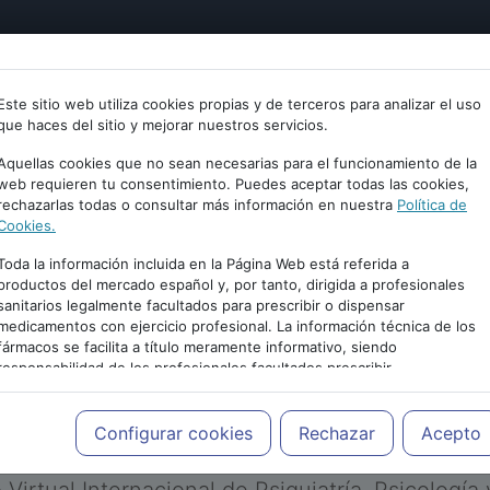
tría
Psicología
Neurociencia
Bienestar
Congreso
Este sitio web utiliza cookies propias y de terceros para analizar el uso
que haces del sitio y mejorar nuestros servicios.
Aquellas cookies que no sean necesarias para el funcionamiento de la
web requieren tu consentimiento. Puedes aceptar todas las cookies,
rechazarlas todas o consultar más información en nuestra
Política de
Cookies.
Toda la información incluida en la Página Web está referida a
productos del mercado español y, por tanto, dirigida a profesionales
sanitarios legalmente facultados para prescribir o dispensar
medicamentos con ejercicio profesional. La información técnica de los
PUBLICIDAD
fármacos se facilita a título meramente informativo, siendo
responsabilidad de los profesionales facultados prescribir
medicamentos y decidir, en cada caso concreto, el tratamiento más
adecuado a las necesidades del paciente.
Configurar cookies
Rechazar
Acepto