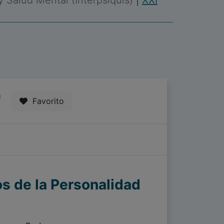
 y Salud Mental (Interpsiquis)
|
XXI
1
Favorito
os de la Personalidad