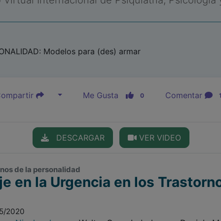
Virtual Internacional de Psiquiatría, Psicología
ALIDAD: Modelos para (des) armar
ompartir
Me Gusta
Comentar
0
DESCARGAR
VER VIDEO
rnos de la personalidad
e en la Urgencia en los Trastorn
05/2020