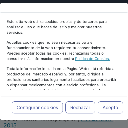
Este sitio web utiliza cookies propias y de terceros para
analizar el uso que haces del sitio y mejorar nuestros
servicios.
Aquellas cookies que no sean necesarias para el
funcionamiento de la web requieren tu consentimiento.
Puedes aceptar todas las cookies, rechazarlas todas o
consultar más información en nuestra
Política de Cookies.
PUBLICIDAD
Toda la información incluida en la Página Web está referida a
productos del mercado español y, por tanto, dirigida a
profesionales sanitarios legalmente facultados para prescribir
o dispensar medicamentos con ejercicio profesional. La
información técnica de los fármacos se facilita a título
meramente informativo, siendo responsabilidad de los
profesionales facultados prescribir medicamentos y decidir, en
Repositorio de Artículos
|
Congreso Virtual
cada caso concreto, el tratamiento más adecuado a las
Configurar cookies
Rechazar
Acepto
Internacional de Psiquiatría, Psicología y
necesidades del paciente.
Salud Mental (Interpsiquis)
|
XVI Edición |
2015