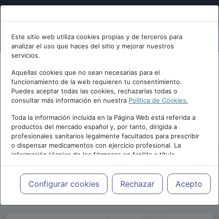
Este sitio web utiliza cookies propias y de terceros para
analizar el uso que haces del sitio y mejorar nuestros
servicios.
Aquellas cookies que no sean necesarias para el
funcionamiento de la web requieren tu consentimiento.
Puedes aceptar todas las cookies, rechazarlas todas o
consultar más información en nuestra
Política de Cookies.
PUBLICIDAD
Toda la información incluida en la Página Web está referida a
productos del mercado español y, por tanto, dirigida a
profesionales sanitarios legalmente facultados para prescribir
o dispensar medicamentos con ejercicio profesional. La
información técnica de los fármacos se facilita a título
meramente informativo, siendo responsabilidad de los
profesionales facultados prescribir medicamentos y decidir, en
Repositorio de Artículos
|
Blogs
|
Blog de
cada caso concreto, el tratamiento más adecuado a las
Configurar cookies
Rechazar
Acepto
psiquiatria.com
|
necesidades del paciente.