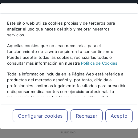
Este sitio web utiliza cookies propias y de terceros para
analizar el uso que haces del sitio y mejorar nuestros
servicios.
Aquellas cookies que no sean necesarias para el
funcionamiento de la web requieren tu consentimiento.
Puedes aceptar todas las cookies, rechazarlas todas o
consultar más información en nuestra
Política de Cookies.
Toda la información incluida en la Página Web está referida a
productos del mercado español y, por tanto, dirigida a
profesionales sanitarios legalmente facultados para prescribir
o dispensar medicamentos con ejercicio profesional. La
información técnica de los fármacos se facilita a título
meramente informativo, siendo responsabilidad de los
profesionales facultados prescribir medicamentos y decidir, en
cada caso concreto, el tratamiento más adecuado a las
Configurar cookies
Rechazar
Acepto
necesidades del paciente.
PUBLICIDAD