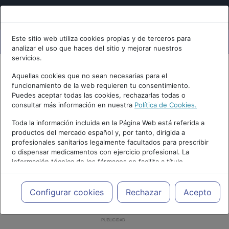
Este sitio web utiliza cookies propias y de terceros para
analizar el uso que haces del sitio y mejorar nuestros
servicios.
Aquellas cookies que no sean necesarias para el
funcionamiento de la web requieren tu consentimiento.
Puedes aceptar todas las cookies, rechazarlas todas o
consultar más información en nuestra
Política de Cookies.
Toda la información incluida en la Página Web está referida a
productos del mercado español y, por tanto, dirigida a
profesionales sanitarios legalmente facultados para prescribir
o dispensar medicamentos con ejercicio profesional. La
información técnica de los fármacos se facilita a título
meramente informativo, siendo responsabilidad de los
profesionales facultados prescribir medicamentos y decidir, en
cada caso concreto, el tratamiento más adecuado a las
Configurar cookies
Rechazar
Acepto
necesidades del paciente.
PUBLICIDAD