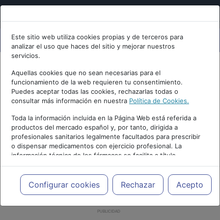
Este sitio web utiliza cookies propias y de terceros para
analizar el uso que haces del sitio y mejorar nuestros
servicios.
Aquellas cookies que no sean necesarias para el
funcionamiento de la web requieren tu consentimiento.
Puedes aceptar todas las cookies, rechazarlas todas o
consultar más información en nuestra
Política de Cookies.
Toda la información incluida en la Página Web está referida a
productos del mercado español y, por tanto, dirigida a
profesionales sanitarios legalmente facultados para prescribir
o dispensar medicamentos con ejercicio profesional. La
información técnica de los fármacos se facilita a título
meramente informativo, siendo responsabilidad de los
profesionales facultados prescribir medicamentos y decidir, en
cada caso concreto, el tratamiento más adecuado a las
Configurar cookies
Rechazar
Acepto
necesidades del paciente.
PUBLICIDAD