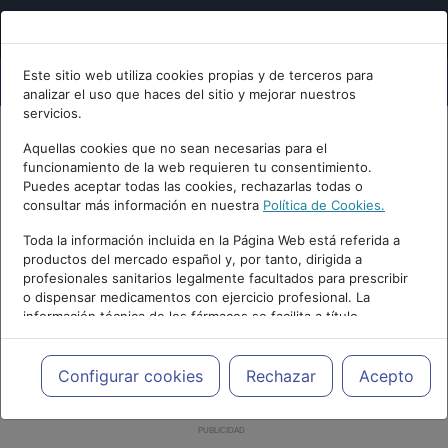
Este sitio web utiliza cookies propias y de terceros para
analizar el uso que haces del sitio y mejorar nuestros
servicios.
Aquellas cookies que no sean necesarias para el
funcionamiento de la web requieren tu consentimiento.
Puedes aceptar todas las cookies, rechazarlas todas o
consultar más información en nuestra
Política de Cookies.
Toda la información incluida en la Página Web está referida a
productos del mercado español y, por tanto, dirigida a
profesionales sanitarios legalmente facultados para prescribir
o dispensar medicamentos con ejercicio profesional. La
información técnica de los fármacos se facilita a título
meramente informativo, siendo responsabilidad de los
profesionales facultados prescribir medicamentos y decidir, en
cada caso concreto, el tratamiento más adecuado a las
Configurar cookies
Rechazar
Acepto
necesidades del paciente.
PUBLICIDAD