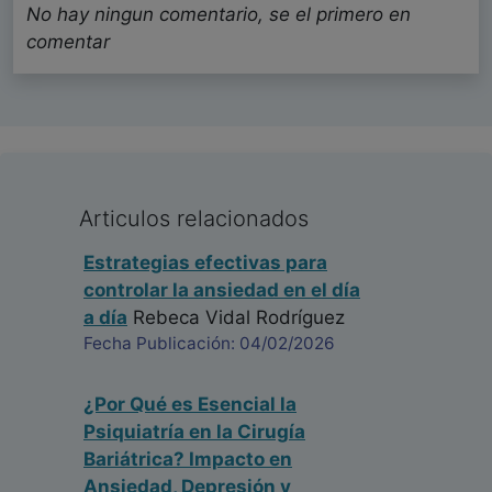
muy dinámico e interesante de leer. Un saludo
No hay ningun comentario, se el primero en
IRENE DE LA TORRE RUBIO
comentar
Psiquiatría - España
Fecha: 31/05/2021
Articulos relacionados
Estrategias efectivas para
controlar la ansiedad en el día
a día
Rebeca Vidal Rodríguez
Fecha Publicación: 04/02/2026
¿Por Qué es Esencial la
Psiquiatría en la Cirugía
Bariátrica? Impacto en
Ansiedad, Depresión y