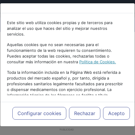
Este sitio web utiliza cookies propias y de terceros para
analizar el uso que haces del sitio y mejorar nuestros
servicios.
Aquellas cookies que no sean necesarias para el
funcionamiento de la web requieren tu consentimiento.
Puedes aceptar todas las cookies, rechazarlas todas o
consultar más información en nuestra
Política de Cookies.
Toda la información incluida en la Página Web está referida a
productos del mercado español y, por tanto, dirigida a
profesionales sanitarios legalmente facultados para prescribir
o dispensar medicamentos con ejercicio profesional. La
información técnica de los fármacos se facilita a título
meramente informativo, siendo responsabilidad de los
profesionales facultados prescribir medicamentos y decidir, en
cada caso concreto, el tratamiento más adecuado a las
Configurar cookies
Rechazar
Acepto
necesidades del paciente.
PUBLICIDAD