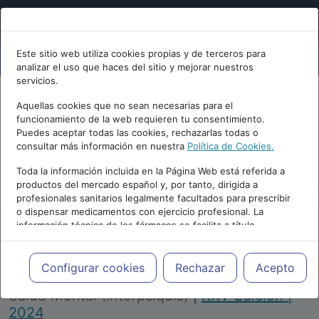
Este sitio web utiliza cookies propias y de terceros para
analizar el uso que haces del sitio y mejorar nuestros
servicios.
Aquellas cookies que no sean necesarias para el
funcionamiento de la web requieren tu consentimiento.
Puedes aceptar todas las cookies, rechazarlas todas o
consultar más información en nuestra
Política de Cookies.
PUBLICIDAD
Toda la información incluida en la Página Web está referida a
productos del mercado español y, por tanto, dirigida a
profesionales sanitarios legalmente facultados para prescribir
o dispensar medicamentos con ejercicio profesional. La
información técnica de los fármacos se facilita a título
meramente informativo, siendo responsabilidad de los
profesionales facultados prescribir medicamentos y decidir, en
Repositorio de Artículos
|
Congreso Virtual
cada caso concreto, el tratamiento más adecuado a las
Configurar cookies
Rechazar
Acepto
Internacional de Psiquiatría, Psicología y
necesidades del paciente.
Salud Mental (Interpsiquis)
|
XXV Edición |
2024