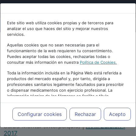
Este sitio web utiliza cookies propias y de terceros para
analizar el uso que haces del sitio y mejorar nuestros
servicios.
Aquellas cookies que no sean necesarias para el
funcionamiento de la web requieren tu consentimiento.
Puedes aceptar todas las cookies, rechazarlas todas o
consultar más información en nuestra
Política de Cookies.
PUBLICIDAD
Toda la información incluida en la Página Web está referida a
productos del mercado español y, por tanto, dirigida a
profesionales sanitarios legalmente facultados para prescribir
o dispensar medicamentos con ejercicio profesional. La
información técnica de los fármacos se facilita a título
meramente informativo, siendo responsabilidad de los
profesionales facultados prescribir medicamentos y decidir, en
Repositorio de Artículos
|
Congreso Virtual
cada caso concreto, el tratamiento más adecuado a las
Configurar cookies
Rechazar
Acepto
Internacional de Psiquiatría, Psicología y
necesidades del paciente.
Salud Mental (Interpsiquis)
|
XVIII Edición |
2017