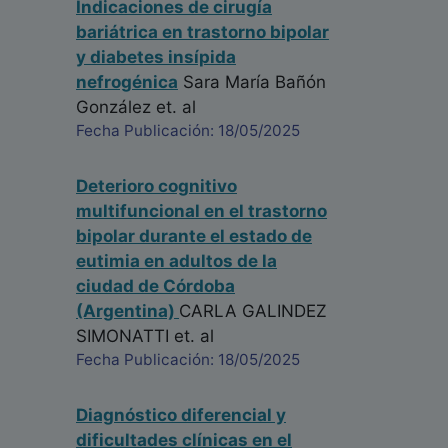
Indicaciones de cirugía
bariátrica en trastorno bipolar
y diabetes insípida
nefrogénica
Sara María Bañón
González
et. al
Fecha Publicación: 18/05/2025
Deterioro cognitivo
multifuncional en el trastorno
bipolar durante el estado de
eutimia en adultos de la
ciudad de Córdoba
(Argentina)
CARLA GALINDEZ
SIMONATTI
et. al
Fecha Publicación: 18/05/2025
Diagnóstico diferencial y
dificultades clínicas en el