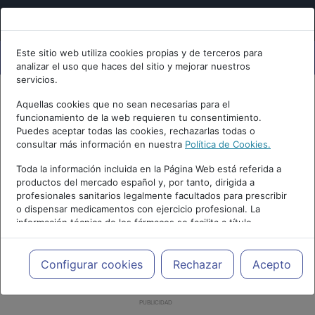
Este sitio web utiliza cookies propias y de terceros para
analizar el uso que haces del sitio y mejorar nuestros
servicios.
Aquellas cookies que no sean necesarias para el
funcionamiento de la web requieren tu consentimiento.
Puedes aceptar todas las cookies, rechazarlas todas o
consultar más información en nuestra
Política de Cookies.
Toda la información incluida en la Página Web está referida a
productos del mercado español y, por tanto, dirigida a
profesionales sanitarios legalmente facultados para prescribir
o dispensar medicamentos con ejercicio profesional. La
información técnica de los fármacos se facilita a título
meramente informativo, siendo responsabilidad de los
profesionales facultados prescribir medicamentos y decidir, en
cada caso concreto, el tratamiento más adecuado a las
Configurar cookies
Rechazar
Acepto
necesidades del paciente.
PUBLICIDAD