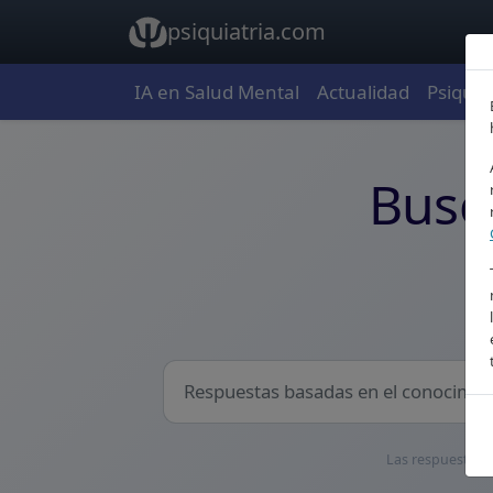
psiquiatria.com
IA en Salud Mental
Actualidad
Psiquia
Psiquiatria.com: conoc
Busca
Las respuestas t