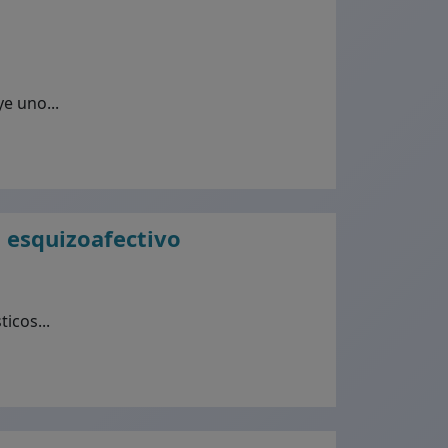
e uno...
o esquizoafectivo
icos...