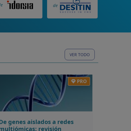
de
de
VER TODO
PRO
De genes aislados a redes
multiómicas: revisión