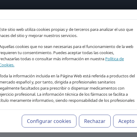
tría
Psicología
Neurociencia
Bienestar
Congreso
Este sitio web utiliza cookies propias y de terceros para analizar el uso que
imiento clínico para p
haces del sitio y mejorar nuestros servicios.
Aquellas cookies que no sean necesarias para el funcionamiento de la web
dor IA de Psiquiatr
requieren tu consentimiento. Puedes aceptar todas las cookies,
rechazarlas todas o consultar más información en nuestra
Política de
Cookies.
Tu asistente de conocimiento profesional, 24/7
Toda la información incluida en la Página Web está referida a productos del
mercado español y, por tanto, dirigida a profesionales sanitarios
legalmente facultados para prescribir o dispensar medicamentos con
ejercicio profesional. La información técnica de los fármacos se facilita a
título meramente informativo, siendo responsabilidad de los profesionales
facultados prescribir medicamentos y decidir, en cada caso concreto, el
tratamiento más adecuado a las necesidades del paciente.
Configurar cookies
Rechazar
Acepto
ienen finalidad informativa y educativa. No sustituyen el juicio clínico profes