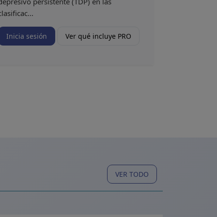
depresivo persistente (TDP) en las
clasificac...
Inicia sesión
Ver qué incluye PRO
VER TODO