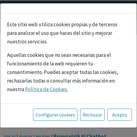
Este sitio web utiliza cookies propias y de terceros
para analizar el uso que haces del sitio y mejorar
nuestros servicios.
Aquellas cookies que no sean necesarias para el
funcionamiento de la web requieren tu
consentimiento. Puedes aceptar todas las cookies,
rechazarlas todas o consultar más información en
nuestra
Política de Cookies.
PUBLICIDAD
Toda la información incluida en la Página Web está
referida a productos del mercado español y, por
Configurar cookies
Rechazar
Acepto
tanto, dirigida a profesionales sanitarios legalmente
facultados para prescribir o dispensar medicamentos
Inicio
|
Avisos Legales
|
PsiquiatrIA AI Chatbot