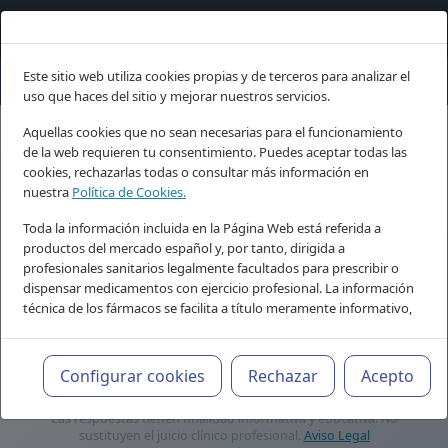
Este sitio web utiliza cookies propias y de terceros para analizar el
uso que haces del sitio y mejorar nuestros servicios.
Psiquiatria.com: conocimiento c
Aquellas cookies que no sean necesarias para el funcionamiento
de la web requieren tu consentimiento. Puedes aceptar todas las
Buscador IA de
cookies, rechazarlas todas o consultar más información en
nuestra
Política de Cookies.
Psiquiatria.com
Toda la información incluida en la Página Web está referida a
Tu asistente de conocimiento profesional, 24/7
productos del mercado español y, por tanto, dirigida a
profesionales sanitarios legalmente facultados para prescribir o
dispensar medicamentos con ejercicio profesional. La información
técnica de los fármacos se facilita a título meramente informativo,
siendo responsabilidad de los profesionales facultados prescribir
medicamentos y decidir, en cada caso concreto, el tratamiento
más adecuado a las necesidades del paciente.
Configurar cookies
Rechazar
Acepto
Las respuestas tienen finalidad informativa y educativa. No
sustituyen el juicio clínico profesional.
Aviso Legal