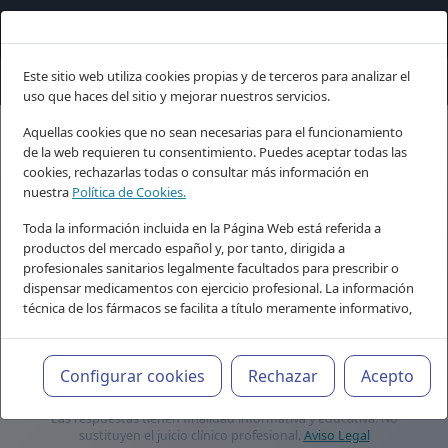
Este sitio web utiliza cookies propias y de terceros para analizar el
uso que haces del sitio y mejorar nuestros servicios.
Psiquiatria.com: conocimiento c
Aquellas cookies que no sean necesarias para el funcionamiento
de la web requieren tu consentimiento. Puedes aceptar todas las
Buscador IA de
cookies, rechazarlas todas o consultar más información en
nuestra
Política de Cookies.
Psiquiatria.com
Toda la información incluida en la Página Web está referida a
Tu asistente de conocimiento profesional, 24/7
productos del mercado español y, por tanto, dirigida a
profesionales sanitarios legalmente facultados para prescribir o
dispensar medicamentos con ejercicio profesional. La información
técnica de los fármacos se facilita a título meramente informativo,
siendo responsabilidad de los profesionales facultados prescribir
medicamentos y decidir, en cada caso concreto, el tratamiento
más adecuado a las necesidades del paciente.
Configurar cookies
Rechazar
Acepto
Las respuestas tienen finalidad informativa y educativa. No
sustituyen el juicio clínico profesional.
Aviso Legal